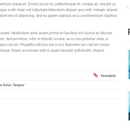
rmentum placerat. Donec purus mi, pellentesque et congue at, suscipit ac
que a elit vitae nisl vulputate bibendum aliquet quis velit. Integer aliquet
ncidunt leo id adipiscing. Sed eu sapien egestas arcu condimentum dapibus.
reet. Vestibulum ante ipsum primis in faucibus orci luctus et ultrices
. Sed porttitor, odio in blandit ornare, arcu risus pulvinar ante, a
is rutrum. Phasellus ultrices nisi a orci dignissim nec rutrum turpis
istique. Etiam accumsan velit in quam laoreet sollicitudin. Mauris
Permalink
m Dolor
,
Tempor