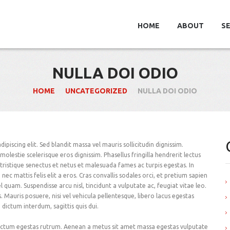
HOME
ABOUT
SE
NULLA DOI ODIO
HOME
UNCATEGORIZED
NULLA DOI ODIO
piscing elit. Sed blandit massa vel mauris sollicitudin dignissim.
molestie scelerisque eros dignissim. Phasellus fringilla hendrerit lectus
tristique senectus et netus et malesuada fames ac turpis egestas. In
 nec mattis felis elit a eros. Cras convallis sodales orci, et pretium sapien
vel quam. Suspendisse arcu nisl, tincidunt a vulputate ac, feugiat vitae leo.
s. Mauris posuere, nisi vel vehicula pellentesque, libero lacus egestas
dictum interdum, sagittis quis dui.
 dictum egestas rutrum. Aenean a metus sit amet massa egestas vulputate