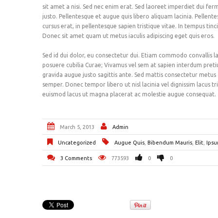
sit amet a nisi. Sed nec enim erat. Sed laoreet imperdiet dui fe
justo. Pellentesque et augue quis libero aliquam lacinia. Pellentes
cursus erat, in pellentesque sapien tristique vitae. In tempus ti
Donec sit amet quam ut metus iaculis adipiscing eget quis eros.
Sed id dui dolor, eu consectetur dui. Etiam commodo convallis lao
posuere cubilia Curae; Vivamus vel sem at sapien interdum pretium
gravida augue justo sagittis ante. Sed mattis consectetur metus qu
semper. Donec tempor libero ut nisl lacinia vel dignissim lacus tr
euismod lacus ut magna placerat ac molestie augue consequat.
March 5, 2013
Admin
Uncategorized
Augue Quis
,
Bibendum Mauris
,
Elit
,
Ipsu
3 Comments
773593
0
0