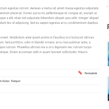
 dictum egestas rutrum. Aenean a metus sit amet massa egestas vulputate
rmentum placerat. Donec purus mi, pellentesque et congue at, suscipit ac
que a elit vitae nisl vulputate bibendum aliquet quis velit. Integer aliquet
ncidunt leo id adipiscing. Sed eu sapien egestas arcu condimentum dapibus.
reet. Vestibulum ante ipsum primis in faucibus orci luctus et ultrices
. Sed porttitor, odio in blandit ornare, arcu risus pulvinar ante, a
is rutrum. Phasellus ultrices nisi a orci dignissim nec rutrum turpis
istique. Etiam accumsan velit in quam laoreet sollicitudin. Mauris
Permalink
m Dolor
,
Tempor