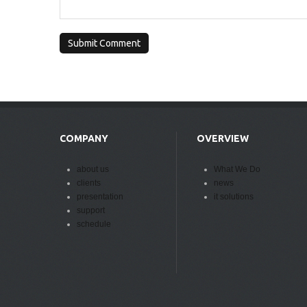
COMPANY
OVERVIEW
about us
What We Do
clients
news
presentation
it solutions
support
schedule