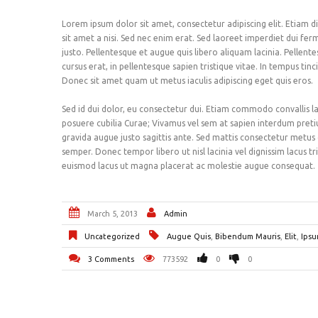
Lorem ipsum dolor sit amet, consectetur adipiscing elit. Etiam
sit amet a nisi. Sed nec enim erat. Sed laoreet imperdiet dui fe
justo. Pellentesque et augue quis libero aliquam lacinia. Pellentes
cursus erat, in pellentesque sapien tristique vitae. In tempus ti
Donec sit amet quam ut metus iaculis adipiscing eget quis eros.
Sed id dui dolor, eu consectetur dui. Etiam commodo convallis lao
posuere cubilia Curae; Vivamus vel sem at sapien interdum pretium
gravida augue justo sagittis ante. Sed mattis consectetur metus qu
semper. Donec tempor libero ut nisl lacinia vel dignissim lacus tr
euismod lacus ut magna placerat ac molestie augue consequat.
March 5, 2013
Admin
Uncategorized
Augue Quis
,
Bibendum Mauris
,
Elit
,
Ipsu
3 Comments
773592
0
0