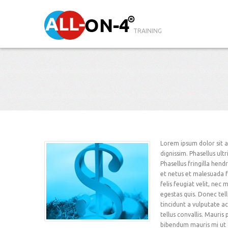
TRAINING
Lorem ipsum dolor sit am
dignissim. Phasellus ult
Phasellus fringilla hend
et netus et malesuada f
felis feugiat velit, nec 
egestas quis. Donec tellu
tincidunt a vulputate ac
tellus convallis. Mauris 
bibendum mauris mi ut d