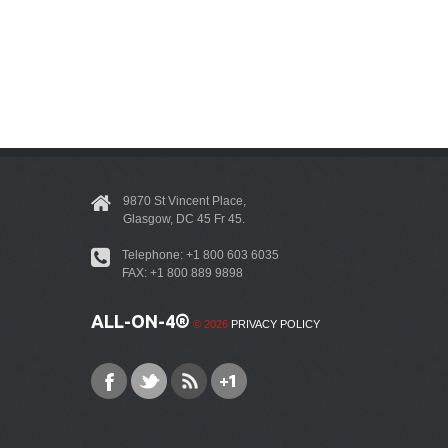
9870 St Vincent Place,
Glasgow, DC 45 Fr 45.
Telephone: +1 800 603 6035
FAX: +1 800 889 9898
ALL-ON-4®
© 2026
PRIVACY POLICY