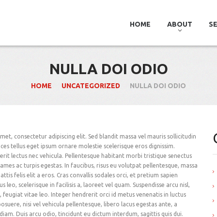
HOME
ABOUT
SE
NULLA DOI ODIO
HOME
UNCATEGORIZED
NULLA DOI ODIO
et, consectetur adipiscing elit. Sed blandit massa vel mauris sollicitudin
rices tellus eget ipsum ornare molestie scelerisque eros dignissim.
rerit lectus nec vehicula. Pellentesque habitant morbi tristique senectus
ames ac turpis egestas. In faucibus, risus eu volutpat pellentesque, massa
mattis felis elit a eros. Cras convallis sodales orci, et pretium sapien
s leo, scelerisque in facilisis a, laoreet vel quam. Suspendisse arcu nisl,
, feugiat vitae leo. Integer hendrerit orci id metus venenatis in luctus
posuere, nisi vel vehicula pellentesque, libero lacus egestas ante, a
iam. Duis arcu odio, tincidunt eu dictum interdum, sagittis quis dui.