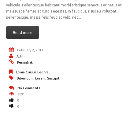
vehicula. Pellentesque habitant morbi tristique senectus et netus et
malesuada fames ac turpis egestas. In faucibus, risus eu volutpat
pellentesque, massa felis feugiat velit, nec...
Read more
February 2, 2013
Admin
Permalink
Etiam Cursus Leo Vel
Bibendum
,
Lorem
,
Suscipit
No Comments
2091
0
0